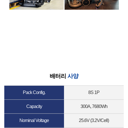
배터리
사양
Pack Config.
8S 1P
Capacity
300A, 7680Wh
Nominal Voltage
25.6V (3.2V/Cell)