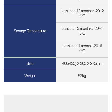
Less than 12 months : -20~2
5℃
Less than 3 months : -20~4
Storage Temperature
5℃
Less than 1 month : -20~6
0℃
Size
400(435) X 305 X 275mm
Weight
52kg