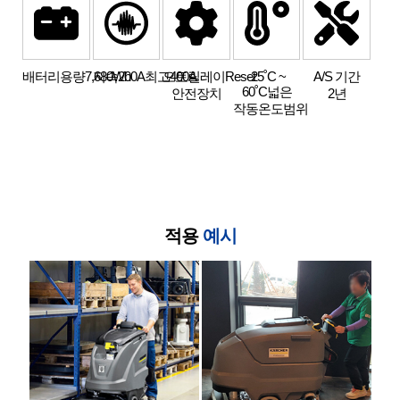
배터리용량
7,680Wh
지속200A
최고400A
오토릴레이
Reset
-25˚C ~
A/S 기간
60˚C
넓은
안전장치
2년
작동온도범위
적용
예시