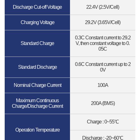
Discharge Cut-off Voltage
22.4V (2.5V/Cell)
Charging Voltage
29.2V (3.65V/Cell)
0.3C Constant current to 29.2
Standard Charge
V, then constant voltage to 0.
05C
0.6C Constant current up to 2
Standard Discharge
0V
Nominal Charge Current
100A
Maximum Continuous
200A (BMS)
Charge/Discharge Current
Charge : 0~55℃
Operation Temperature
Discharge : -20~60℃