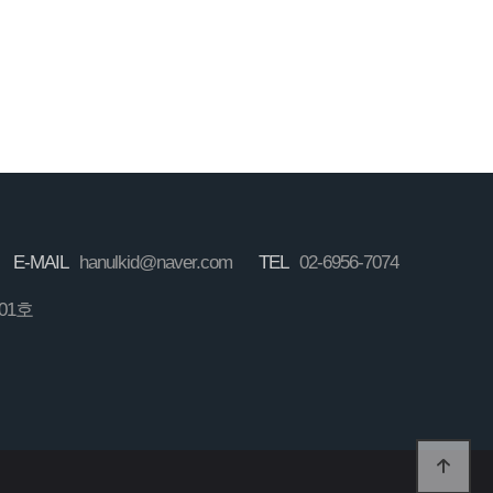
E-MAIL
hanulkid@naver.com
TEL
02-6956-7074
01호