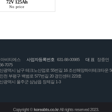
72V 125Ah
No price
코리아비티에스
사업자등록번호
631-88-00985
대 표
장중언
56-7075
 울산광역시 남구 테크노산업로 55번길 16 조선해양하이테크타운 5
 인천 부평구 백범로 577번길 20 경인센터 223호
울산광역시 울주군 삼남읍 장제길 1-3
Copyright ©
koreabts.co.kr
All rights reserved 2023.