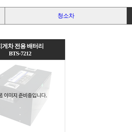
청소차
지게차 전용 배터리
BTS-7212